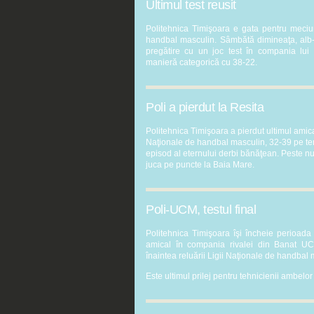
Ultimul test reusit
Politehnica Timişoara e gata pentru meciur
handbal masculin. Sâmbătă dimineaţa, alb-v
pregătire cu un joc test în compania lui
manieră categorică cu 38-22.
Poli a pierdut la Resita
Politehnica Timişoara a pierdut ultimul amica
Naţionale de handbal masculin, 32-39 pe ter
episod al eternului derbi bănăţean. Peste nu
juca pe puncte la Baia Mare.
Poli-UCM, testul final
Politehnica Timişoara îşi încheie perioada
amical în compania rivalei din Banat U
înaintea reluării Ligii Naţionale de handbal 
Este ultimul prilej pentru tehnicienii ambelor