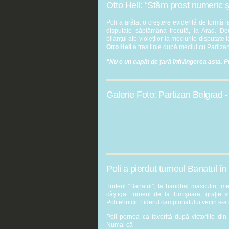
Otto Hell: “Stăm prost numeric şi
Poli a arătat o creştere evidentă de formă la
disputate săptămâna trecută, la Arad. Dou
bilanţul alb-violeţilor la meciurile disputat
Otto Hell
a tras linie după meciul cu Partizan
“Nu e un capăt de ţară înfrângerea asta.
Galerie Foto: Partizan Belgrad 
Poli a pierdut turneul Banatul în 
Trofeul “Banatul”, la handbal masculin, me
câştigat turneul de la Timişoara, graţie vi
Politehnicii. Liderul campionatului vecin s-
Poli pornea ca favorită după victoriile din
Numai că