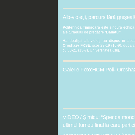
Alb-violeţii, parcurs fără greşeal
Politehnica Timişoara
este singura echipă
ale turneului de pregătire “
Banatul
“.
Handbaliştii alb-violeţi au dispus în ac
Oroshazy FKSE
, scor 23-19 (16-9), după c
cu 30-21 (13-7), Universitatea Cluj.
Galerie Foto:HCM Poli- Orosh
VIDEO / Şimicu: “Sper ca mondia
ultimul turneu final la care partic