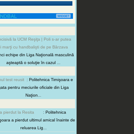
ecisivă la UCM Reşiţa | Poli s-ar putea
ri marţi cu handbalişti de pe Bârzava
inci echipe din Liga Naţională masculină
aşteaptă o soluţie în cazul ...
mul test reusit
: Politehnica Timişoara e
ata pentru meciurile oficiale din Liga
Naţion...
 a pierdut la Resita
: Politehnica
şoara a pierdut ultimul amical înainte de
reluarea Lig...