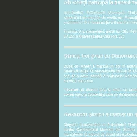
Alb-violeţii participă la turneu
Handbaliştii Politehnicii Municipal Timi
săptămâni trei meciuri de verificare. Formaţ
şi duminică, la o nouă ediţie a turneului mem
În prima zi a competiţiei, elevii lui Otto He
10.15) şi
Universitatea Cluj
(ora 17)
Şimicu, trei goluri cu Danemarc
După ce, vineri, a marcat un gol în poarta 
Şimicu a reuşit să puncteze de trei ori în 
cea de-a doua partidă a naţionalei Român
handbal masculin.
Tricolorii au pierdut însă şi testul cu nord
doilea eşec la competiţia care se desfăşoară
Alexandru Şimicu a marcat un go
Singurul reprezentant al Politehnicii Timi
pentru Campionatul Mondial din Suedia ş
marcatorilor la meciul de debut al tricolorilor.