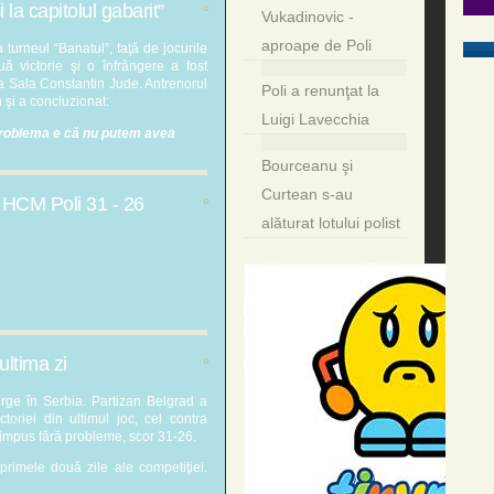
 la capitolul gabarit”
0
Vukadinovic -
aproape de Poli
 turneul “Banatul”, faţă de jocurile
ă victorie şi o înfrângere a fost
e la Sala Constantin Jude. Antrenorul
Poli a renunţat la
 şi a concluzionat:
Luigi Lavecchia
 Problema e că nu putem avea
Bourceanu şi
Curtean s-au
- HCM Poli 31 - 26
0
alăturat lotului polist
ultima zi
0
rge în Serbia. Partizan Belgrad a
ctoriei din ultimul joc, cel contra
a impus fără probleme, scor 31-26.
 primele două zile ale competiţiei.