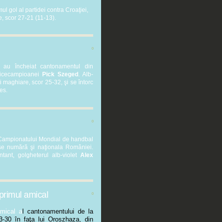
mul gol al partidei contra Croaţiei,
, scor 27-21 (11-13).
0
a au încheiat cantonamentul din
vicecampioanei
Pick Szeged
. Alb-
ţii maghiare, scor 25-32, şi se întorc
es.
0
 Campionatului Mondial de handbal
 se numără şi naţionala României.
ant, golgheterul alb-violet
Alex
 primul amical
0
amical a
l cantonamentului de la
3-30 în faţa lui Oroszhaza, din