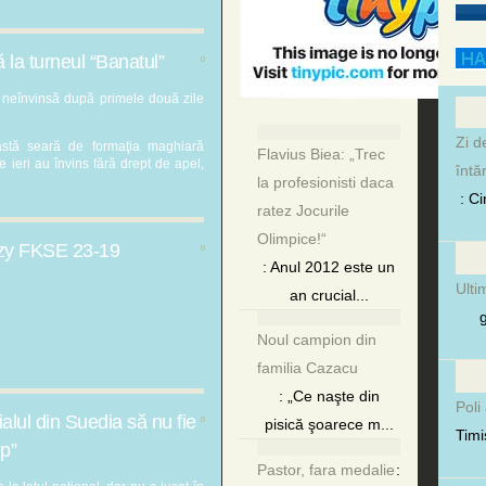
ă la turneul “Banatul”
0
.
 neînvinsă după primele două zile
Zi d
eastă seară de formaţia maghiară
Flavius Biea: „Trec
e ieri au învins fără drept de apel,
întă
la profesionisti daca
: C
ratez Jocurile
Olimpice!“
azy FKSE 23-19
0
: Anul 2012 este un
Ulti
an crucial...
g
Noul campion din
familia Cazacu
: „Ce naşte din
Poli
lul din Suedia să nu fie
0
pisică şoarece m...
Timi
ip”
Pastor, fara medalie
: