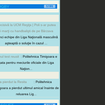
ecisivă la UCM Reşiţa | Poli s-ar putea
ri marţi cu handbalişti de pe Bârzava
inci echipe din Liga Naţională masculină
aşteaptă o soluţie în cazul ...
mul test reusit
: Politehnica Timişoara e
ata pentru meciurile oficiale din Liga
Naţion...
 a pierdut la Resita
: Politehnica
şoara a pierdut ultimul amical înainte de
reluarea Lig...