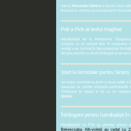
Interul
Alexandru Şimicu
a înscris chiar ulti
încheiat cu victoria vicecampioanei mondiale
Poli a Pick-at testul maghiar
Handbaliştii de la Politehnica Timişoar
Ungaria cu un amical tare în compania 
violeţii s-au înclinat în faţa puternicei forma
din ţara vecină cu două înfrângeri şi un succ
Start la Mondiale pentru Simicu
Joi seara porneste la drum o noua editie a
masculin iar printre echipele participante
Timişoara se lauda si ea cu un reprezent
Şimicu
.
Înfrângere pentru handbalişti în
Handbaliştii lui Poli au pierdut primul 
Bekescsaba. Alb-violeţii au cedat cu 2