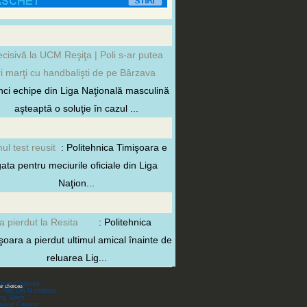
ecisivă la UCM Reşiţa | Poli s-ar putea
ri marţi cu handbalişti de pe Bârzava
inci echipe din Liga Naţională masculină
aşteaptă o soluţie în cazul ...
mul test reusit
: Politehnica Timişoara e
ata pentru meciurile oficiale din Liga
Naţion...
 a pierdut la Resita
: Politehnica
şoara a pierdut ultimul amical înainte de
reluarea Lig...
top Casinos
ar choices
s Not On Gamstop
ng Sites
stop Casino