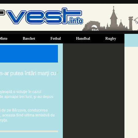
Moto
Baschet
Fotbal
Handbal
Rugby
s-ar putea întări marţi cu
0
teaptă o soluţie în cazul
i de aproape trei luni, şi-au depus
ştii de pe Bârzava, conducerea
, aceasta fiind ultima tentativă de
şiţa.