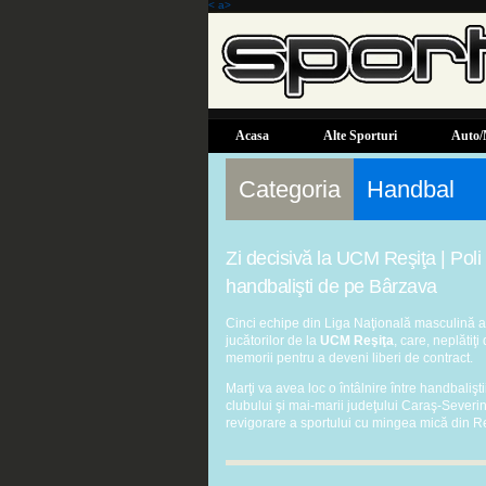
< a>
Acasa
Alte Sporturi
Auto/
Categoria
Handbal
Zi decisivă la UCM Reşiţa | Poli 
handbalişti de pe Bârzava
Cinci echipe din Liga Naţională masculină aş
jucătorilor de la
UCM Reşiţa
, care, neplătiţ
memorii pentru a deveni liberi de contract.
Marţi va avea loc o întâlnire între handbali
clubului şi mai-marii judeţului Caraş-Severin
revigorare a sportului cu mingea mică din Re