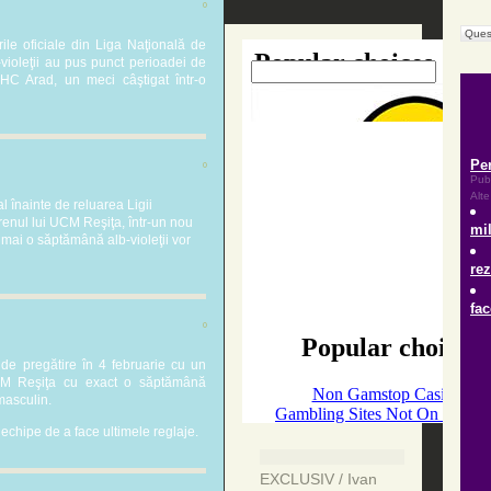
0
Ques
ile oficiale din Liga Naţională de
ioleţii au pus punct perioadei de
 HC Arad, un meci câştigat într-o
0
l înainte de reluarea Ligii
enul lui UCM Reşiţa, într-un nou
mai o săptămână alb-violeţii vor
0
 de pregătire în 4 februarie cu un
CM Reşiţa cu exact o săptămână
masculin.
 echipe de a face ultimele reglaje.
EXCLUSIV / Ivan