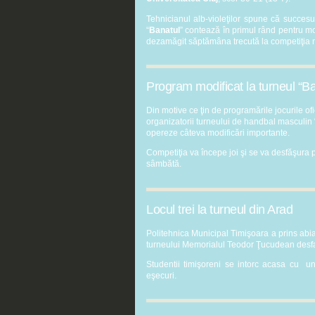
Tehnicianul alb-violeţilor spune că succesul
“
Banatul
” contează în primul rând pentru mor
dezamăgit săptămâna trecută la competiţia
Program modificat la turneul “Ba
Din motive ce ţin de programările jocurile of
organizatorii turneului de handbal masculin 
opereze câteva modificări importante.
Competiţia va începe joi şi se va desfăşura p
sâmbătă.
Locul trei la turneul din Arad
Politehnica Municipal Timişoara a prins abia
turneului Memorialul Teodor Ţucudean desfa
Studentii timişoreni se intorc acasa cu un 
eşecuri.