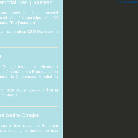
l memorial “Teo Ţucudean”
List Of Casin
0
şoara joacă la sfârşitul acestei
ia alb-violetă va participa, sâmbătă
orial “
Teo Ţucudean
“.
ll vor da piept cu
CSM Oradea
(ora
a
0
Croaţiei, interul polist Alexandru
această seară contra Danemarcei, în
iei de la Campionatul Mondial de
icii, scor 30-39 (16-17), bifând al
 în Suedia.
l contra Croaţiei
0
şoara în lotul naţionalei României
i-a trecut şi el numele pe lista