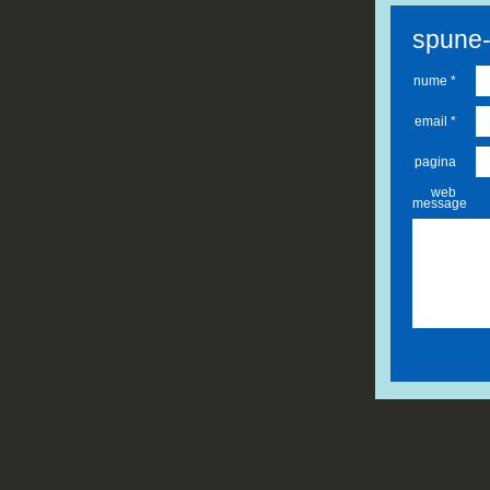
spune-t
nume *
email *
pagina
web
message