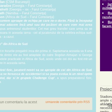
lan
(CSM Bucureşti)
karadze
(Georgia – Farul Constanţa)
shvili
(Georgia – ex - Farul Constanţa)
ath
(Namibia – Farul Constanţa)
son
(Africa de Sud – Farul Constanţa)
 suntem aproape de echipa pe care ne-o dorim. Până la începutul
 mai aducem încă unul sau doi jucători de care vom mai avea
spus antrenorul studentilor. Cel mai greu transfer care urma sa se
soara in aceasta iarna - cel al jucatorului de la celebra echipa sud-
 - a cazut.
e” din Africa de Sud
at in focurile pregatirii inca din prima zi. Saptamana aceasta va fi una
rte dintre ele au fost adaptate de catre Bogdan Almajan si George
le practicate in Africa de Sud, acolo unde cei doi au fost intr-un
re in aceasta iarna.
vel fizic, jucatorii nostri sa se apropie de cei din Africa de Sud.
a se fereasca de accidentari si sa poata evolua la un nivel optim
tul, dar si in grupele Challenge Cup
“, a spus preparatorul fizic,
n
.
 un comentariu la acest
urmareste comentariile prin RSS