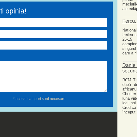
i opinia!
* aceste campuri sunt necesare