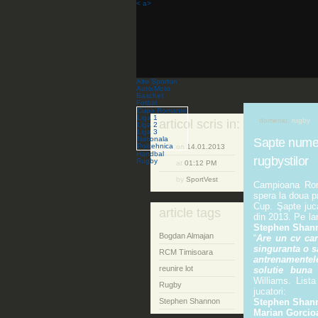
< a>
Alte Sporturi
Auto/Moto
Baschet
Fotbal
Cupa Romaniei
Liga 1
domeniu:
rugby
articol scris in:
Liga 2
Liga 3
Nationala
Sapte nume n
Politehnica
on
14.01.2013
Handbal
rugbystilor
Rugby
at
01:12 PM
by
SportVest
Campioana Roma
spera la doua p
Cup. Şapte juca
article tags
din 2013. Pe la
Stephen Shan
Bogdan Almajan
“
Are un cv car
singuranta o s
RCM Timisoara
antrenamentel
reunire lot
solutie buna 
Williams. Lista
Rugby
jucatori:
Stephen Shannon
Stephen Shan
Marian Gorcio