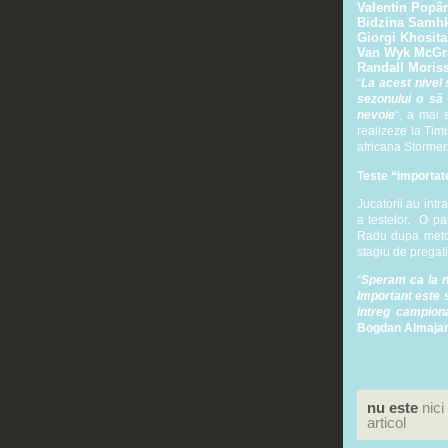
Valentin Popâr
Bidzina Samh
Giorgi Khosita
Van Wyk McGr
Randall Moris
“
La acest nivel
sezonului o să
nevoie
“, a mai 
realizeze la Timi
africana Stormers
Teste “importat
Jucatorii au intr
a testelor. O pa
Radu dupa metode
stagiu de pregati
“
Speram ca la ni
Important este s
intreg campiona
Bogdan Almaja
nu este
nici
articol