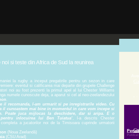
oi si teste din Africa de Sud la reunirea
niei la rugby a inceput pregatirile pentru un sezon in care
remiere: eventul si calificarea mai departe din grupele Challenge
tori noi au fost prezenti la primul apel al lui Chester Williams
nga numele cunoscute deja, a aparut si cel al neo-zeelandezului
non
.
e il recomanda, l-am urmarit si pe inregistrarile video.
Cu
a il cunoastem mai bine in momentul in care vom incepe si
e. Poate juca mijlocas la deschidere, dar si aripa. E o
pentru inlocuirea lui Ben Tuiatua
“, l-a descris Chester
 completa a jucatorilor noi de la Timisoara cuprinde urmatorii
non
(Noua Zeelandă)
aia
(CSU Arad)