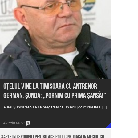
Oţelul vine la Timişoara cu antrenor
german. Şunda: „Pornim cu prima şansă!”
Aurel Şunda trebuie să pregătească un nou joc oficial fără
[...]
4
orein urma
0
Şapte indisponibili pentru ACS Poli. Cine joacă în meciul cu