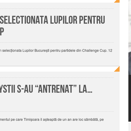
 selectionata lupilor pentru
up
n selecţionata Lupilor Bucureşti pentru partidele din Challenge Cup. 12
bystii s-au “antrenat” la…
imentul pe care Timişoara îl aşteaptă de un an are loc sâmbătă, pe