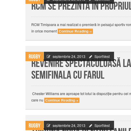
RCM se prezinta in propriu
RCM Timișoara a mai realizat o premieră în peisajul sportiv ro
în orice moment
Continue Reading
→
Rugby
septembrie 24, 2013
SportVest
Revenire spectaculoasă la
semifinala cu Farul
Chester Williams are aproape tot lotul la dispoziţie pentru cel 
care nu
Continue Reading
→
Rugby
septembrie 24, 2013
SportVest