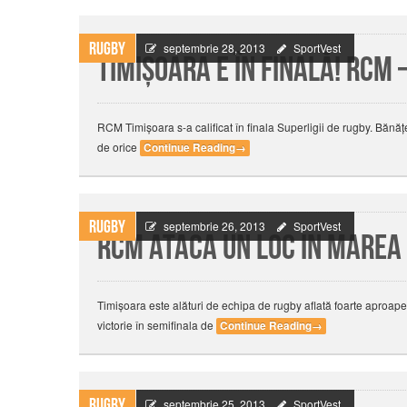
Rugby
septembrie 28, 2013
SportVest
Timişoara e în finală! RCM 
RCM Timişoara s-a calificat în finala Superligii de rugby. Bănăţe
de orice
Continue Reading
→
Rugby
septembrie 26, 2013
SportVest
RCM ataca un loc in marea
Timișoara este alături de echipa de rugby aflată foarte aproap
victorie în semifinala de
Continue Reading
→
Rugby
septembrie 25, 2013
SportVest