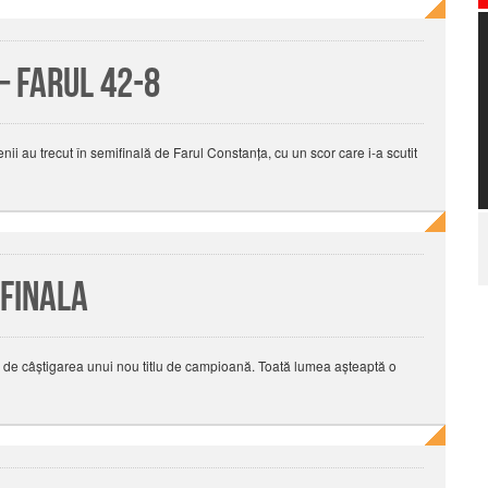
– Farul 42-8
nii au trecut în semifinală de Farul Constanţa, cu un scor care i-a scutit
 finala
e de câștigarea unui nou titlu de campioană. Toată lumea așteaptă o