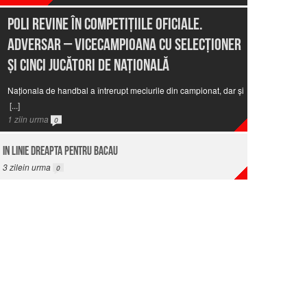
Poli revine în competiţiile oficiale.
Adversar – vicecampioana cu selecţioner
şi cinci jucători de naţională
Naţionala de handbal a întrerupt meciurile din campionat, dar şi
[...]
1
ziin urma
0
In linie dreapta pentru Bacau
3
zilein urma
0