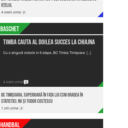
Oţelul
4
orein urma
0
Baschet
Timba cauta al doilea succes la Chiajna
Cu o singură victorie în 6 etape, BC Timba Timișoara
[...]
4
orein urma
0
BC Timişoara, superioară în faţa lui CSM Oradea în
statistici. Nu şi Tudor Costescu
1
ziin urma
0
Handbal