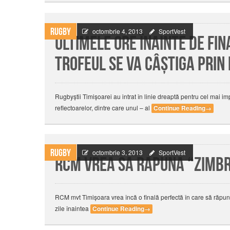
Rugby
octombrie 4, 2013
SportVest
Ultimele ore înainte de fina
trofeul se va câştiga prin
Rugbyştii Timişoarei au intrat în linie dreaptă pentru cel mai
reflectoarelor, dintre care unul – al
Continue Reading
→
Rugby
octombrie 3, 2013
SportVest
RCM vrea sa rapuna “zimbru
RCM mvt Timișoara vrea încă o finală perfectă în care să răpun
zile înaintea
Continue Reading
→