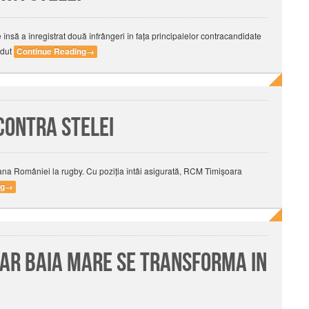
însă a înregistrat două înfrângeri în fața principalelor contracandidate
rdut
Continue Reading
→
contra Stelei
ana României la rugby. Cu poziția întâi asigurată, RCM Timișoara
ng
→
dar Baia Mare se transforma in