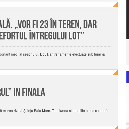
lă. „Vor fi 23 în teren, dar
 efortul întregului lot”
 important meci al sezonului. Două antrenamente efectuate sub lumina
l” in finala
ă marea rivală Știința Baia Mare. Tensiunea și emoțiile cresc cu două