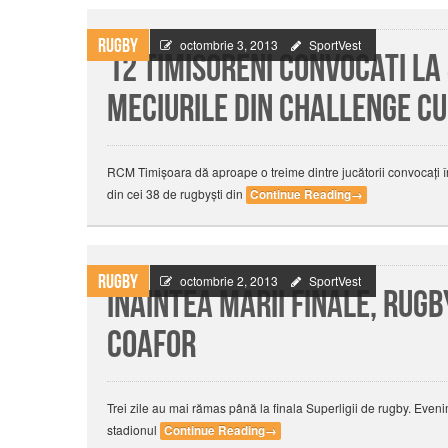
Rugby
octombrie 3, 2013
SportVest
12 timisoreni convocati la
meciurile din Challenge C
RCM Timişoara dă aproape o treime dintre jucătorii convocaţi î
din cei 38 de rugbyşti din
Continue Reading
→
Rugby
octombrie 2, 2013
SportVest
Inaintea marii finale, rug
coafor
Trei zile au mai rămas până la finala Superligii de rugby. Even
stadionul
Continue Reading
→