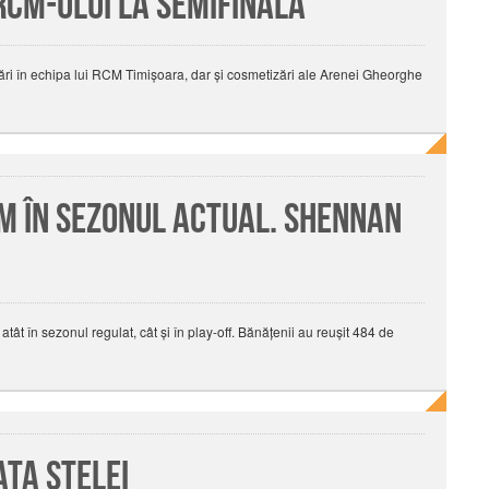
RCM-ului la semifinală
ri în echipa lui RCM Timişoara, dar şi cosmetizări ale Arenei Gheorghe
M în sezonul actual. Shennan
t în sezonul regulat, cât şi în play-off. Bănăţenii au reuşit 484 de
ata Stelei