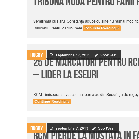
Tribună nouă pentru fanii 
Semifinala cu Farul Constanţa aduce cu sine nu numai modifică
Răşcanu. Pentru că tribunele
Continue Reading
→
Rugby
septembrie 17, 2013
SportVest
25 de marcatori pentru RC
– lider la eseuri
RCM Timişoara a avut cel mai bun atac din Superliga de rugby atâ
Continue Reading
→
Rugby
septembrie 7, 2013
SportVest
RCM pierde la mustata in f