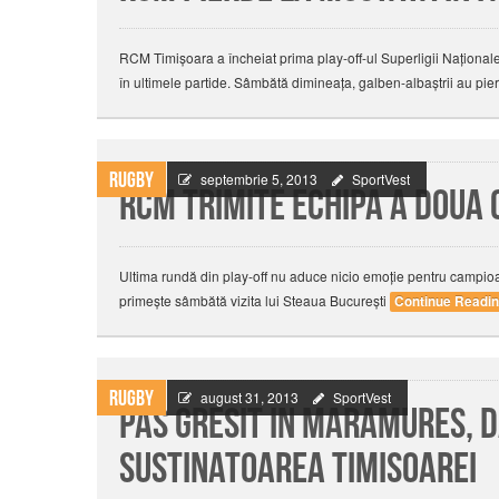
RCM Timișoara a încheiat prima play-off-ul Superligii Naționale 
în ultimele partide. Sâmbătă dimineața, galben-albaștrii au pie
Rugby
septembrie 5, 2013
SportVest
RCM trimite echipa a doua 
Ultima rundă din play-off nu aduce nicio emoție pentru campio
primește sâmbătă vizita lui Steaua București
Continue Readi
Rugby
august 31, 2013
SportVest
Pas gresit in Maramures, 
sustinatoarea Timisoarei