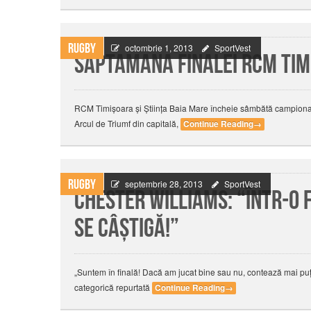
Rugby
octombrie 1, 2013
SportVest
Saptamana finalei RCM Timi
RCM Timișoara și Știința Baia Mare încheie sâmbătă campionat
Arcul de Triumf din capitală,
Continue Reading
→
Rugby
septembrie 28, 2013
SportVest
Chester Williams: “Într-o f
se câştigă!”
„Suntem în finală! Dacă am jucat bine sau nu, contează mai puţi
categorică repurtată
Continue Reading
→