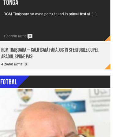
Tonga
RCM Timișoara va avea patru titulari în primul test al
[...]
19
orein urma
0
RCM Timişoara – calificată fără joc în Sferturile Cupei.
Aradul spune pas!
4
zilein urma
3
Fotbal