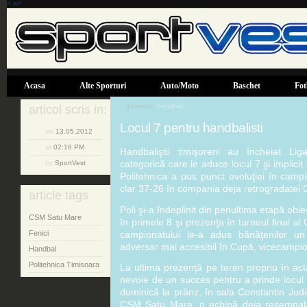
< a>
Acasa
Alte Sporturi
Auto/Moto
Baschet
Fot
domeniu:
handbal
articol scris in:
Locul 7 pentru handbalisti
on
13.05.2012
at
02:16 PM
Handbaliştii timişoreni au încheiat Liga
categorică care le aduce locul 7 şi implici
by
SportVest
Politehnica a pus punct evoluţiei în cam
clar 37-26 în compania deja retrogradatei
article tags
Poli şi-a îndeplinit din penultima etapă obie
CSM Satu Mare
în primele 8 şi prezenţa în turneul final al
campionatului le-a adus bănăţenilor un 
Fenici
adversar mai accesibil în Cupă, vicecampio
Handbal
Politehnica Timisoara
La ultima prezenţă pe teren propriu în act
nevoie de un succes pentru a prinde locul 
duminică la prânz, în sala Constantin Jude.
CSM Satu Mare, o echipă deja resemnată 