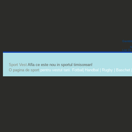
Gambli
N
List O
Sport Vest
Afla ce este nou in sportul timisorean!
O pagina de sport
pentru vestul tarii. Fotbal| Handbal | Rugby | Baschet |