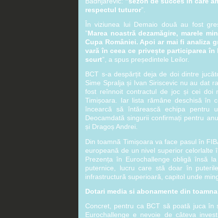
Badnjarevic:
”sezon de succes în care am 
respectul tuturor
”.
În viziunea lui Demaio două au fost greș
”
Marea noastră dezamăgire, marele min
Cupa României. Apoi ar mai fi analiza g
vară în ceea ce privește participarea în
scurt
”, a spus președintele Leilor.
BCT s-a despărțit deja de doi dintre jucăto
Sime Spralja și Ivan Siriscevic nu au dat r
fost reînnoit contractul de joc și cei doi
Timișoara. Iar lista rămâne deschisă în con
încearcă să întărească echipa pentru 
Deocamdată singurii confirmați pentru anul
și Dragoș Andrei.
Din toamnă Timișoara va face pasul în FIB
europeană de un nivel superior celorlalte î
Prezența în Eurochallenge obligă însă la
puternice, lucru care stă doar în puteril
infrastructură superioară, capitol unde ming
Dotari media si abonamente din toamna
Concret, pentru ca BCT să poată juca în 
Eurochallenge e nevoie de câteva investi