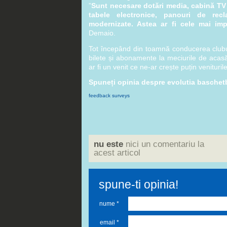
”
Sunt necesare dotări media, cabină TV 
tabele electronice, panouri de recl
modernizate. Astea ar fi cele mai imp
Demaio.
Tot începând din toamnă conducerea clubu
bilete și abonamente la meciurile de acasă
ar fi un venit ce ne-ar crește puțin veniturile
Spuneți opinia despre evolutia baschetb
feedback surveys
nu este
nici un comentariu la
acest articol
spune-ti opinia!
nume *
email *