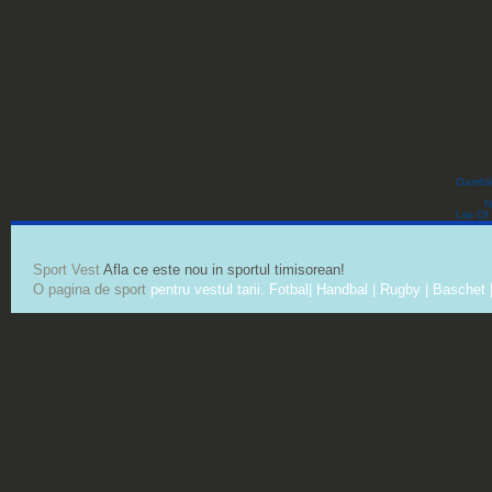
Gambli
N
List O
Sport Vest
Afla ce este nou in sportul timisorean!
O pagina de sport
pentru vestul tarii. Fotbal| Handbal | Rugby | Baschet |