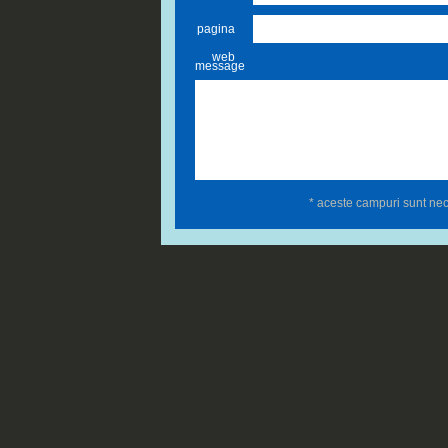
pagina
web
message
* aceste campuri sunt ne