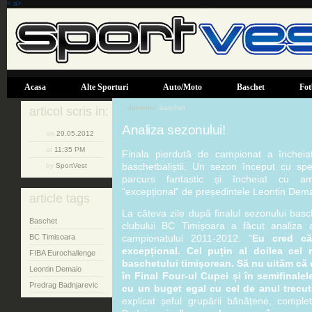
< a>
Acasa
Alte Sporturi
Auto/Moto
Baschet
Fot
domeniu:
baschet
articol scris in:
Analiza sezonului!
on
29.05.2012
at
11:35 PM
Finala pierdută de campionat a închei
baschetbaliștii. Un sezon început cu sp
by
SportVest
parcurs fantastic și încheiat cu am
”excepțional” de președintele Leontin Dema
article tags
La câteva zile după finalul sezonului basc
Baschet
clubului BC Timișoara a făcut analiza
campionatului 2011-2012. ”
Eu cred că
BC Timisoara
excepțional. Cel puțin al doilea cel
FIBA Eurochallenge
baschetului timișorean. Să nu uităm că 
Leontin Demaio
în Final Four-ul Cupei și în semifinalele
Predrag Badnjarevic
cu un buget egal cu cel de anul trecut
explicat șeful grupării bănățene, comple