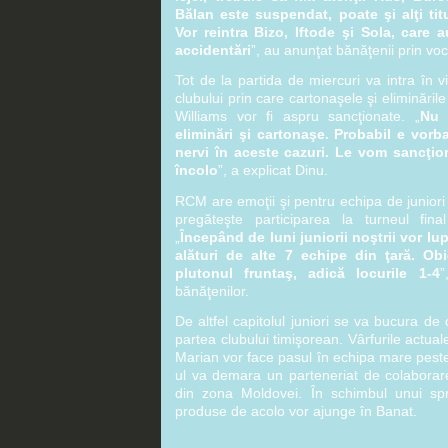
Bălan este suspendat, poate şi alţi titu
Vor reintra Bizo, Iftode şi Sola, care
accidentări
”, au anunţat bănăţenii prin vo
Tot de la partida de miercuri va intra în 
clubului prin care cartonaşele şi eliminările
Williams vor fi aspru sancţionate. „
Nu 
eliminări şi cartonaşe. Probabil e vorb
nervi în aceste cazuri. Le vom sancţi
încolo
”, a explicat Dinu.
RCM are emoţii şi pentru echipa de juniori
pregăteşte participarea la turneul fina
„
Începând de luni juniorii noştrii vor lup
alături de alte 7 echipe din ţară. Obi
plutonul fruntaş, adică locurile 1-4
”
bănăţenilor.
De altfel capitolul juniori se va bucura de 
partea clubului timişorean. Vârfurile actual
Marian vor face pasul în echipa mare peste 
ul va demara un parteneriat de colaborare
din zona Moldovei. În schimbul unui spr
produse de acolo vor ajunge în Banat.