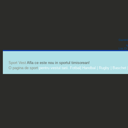
Gambli
N
List O
Sport Vest
Afla ce este nou in sportul timisorean!
O pagina de sport
pentru vestul tarii. Fotbal| Handbal | Rugby | Baschet |