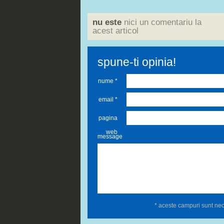
nu este
nici un comentariu la
acest articol
spune-ti opinia!
nume *
email *
pagina
web
message
* aceste campuri sunt ne