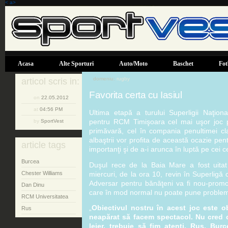
< a>
Acasa
Alte Sporturi
Auto/Moto
Baschet
Fot
domeniu:
rugby
articol scris in:
Favorita certa cu Iasiul
on
22.05.2012
at
04:56 PM
Ultima etapă a turului Superligii Naţio
pentru RCM Timişoara cel mai uşor joc p
by
SportVest
primăvară, cel în compania penultimei cl
albaştrii vor profita de această ocazie pen
article tags
importanţi şi de a-i arunca în luptă pe cei 
Burcea
Duşul rece de la Baia Mare a fost uitat 
miercuri, de la ora 10, revin în Superligă
Chester Williams
Adversar pentru bănăţeni va fi nou-promo
Dan Dinu
care în mod normal nu poate pune problem
RCM Universitatea
„
Obiectivul nostru în acest joc este o
Rus
neapărat să facem spectacol. Nu cred că
lejer, trebuie să fim atenţi. Rus, Burc