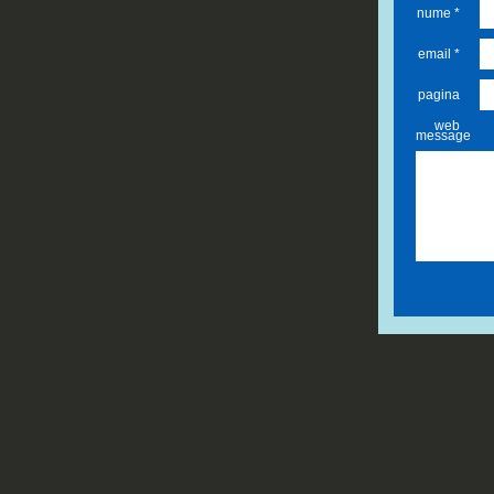
nume *
email *
pagina
web
message