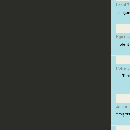
Locul 7
timişor
Egali c
oferi
Poli a p
Timi
Juniorii
timişor