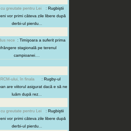
 cu greutate pentru Lei
: Rugbiştii
reni vor primi câteva zile libere după
derbi-ul pierdu...
dus rece
: Timişoara a suferit prima
nfrângere stagională pe terenul
campioanei....
 RCM-ului, în finala
: Rugby-ul
ean are viitorul asigurat dacă e să ne
luăm după rez...
 cu greutate pentru Lei
: Rugbiştii
reni vor primi câteva zile libere după
derbi-ul pierdu...