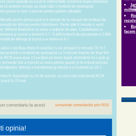
unci când oaspeţii au jucat în inferioritate numerică după eliminare
tat că ambele echipe au ratat câte o lovitură de pedeapsă,
ind şansa la cele 3 puncte pentru galben-albaştrii.
ificată pentru prima oară la 6 minute de la reluare de lovitura de
formată de Wiringi pentru băimăreni. Peste alte 6 minute a venit
or, Wiliami finalizând cu eseu o acţiune de atac. Calafeteanu a
sformarea şi scorul a devenit 3-7. O altă lovitură de penalizare a CSM-
ormată de Wiringi şi scorul s-a strâns la 6-7.
a adus-o pe Baia Mare în avantaj cu un dropgol în minutul 70, 9-7.
rcat printr-o lovitură de pedeapsă cu 5 minute înainte de final într-
e RCM avea doar 13 jucători pe teren după eliminările lui Lazăr şi
le secvenţe Gal a marcat un eseu pentru gazde şi le-a furat punctul
năţenilor. Wiringi a transformat şi meciul s-a încheiat cu 19-7.
rima în Superligă cu 24 de puncte, cu unul mai mult decât RCM.
 joacă în 23 mai.
 un comentariu la acest
urmareste comentariile prin RSS
i opinia!