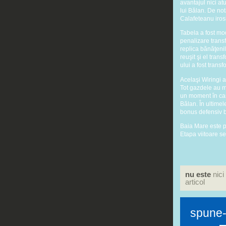
avantajul nici at
lui Bălan. De no
Calafeteanu iros
Tabela a fost mod
penalizare trans
replica bănăţenil
reuşit şi el tran
ului a fost transf
Acelaşi Wiringi 
Tot gazdele au ma
un moment în car
Bălan. În ultime
bonus defensiv bă
Baia Mare este p
Etapa viitoare se
nu este
nici
articol
spune-t