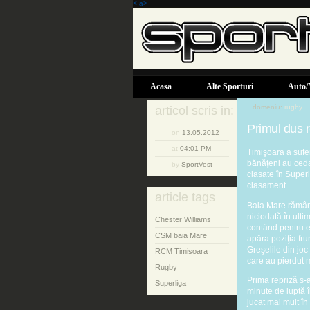
< a>
Acasa
Alte Sporturi
Auto/
domeniu:
rugby
articol scris in:
Primul dus 
on
13.05.2012
at
04:01 PM
Timişoara a sufe
bănăţeni au ceda
by
SportVest
clasate în Superl
clasament.
article tags
Baia Mare rămâne
niciodată în ulti
Chester Williams
contând pentru et
CSM baia Mare
apăra poziţia fru
Greşelile din joc
RCM Timisoara
care au pierdut m
Rugby
Prima repriză s-a
Superliga
minute de luptă î
jucat mai mult în