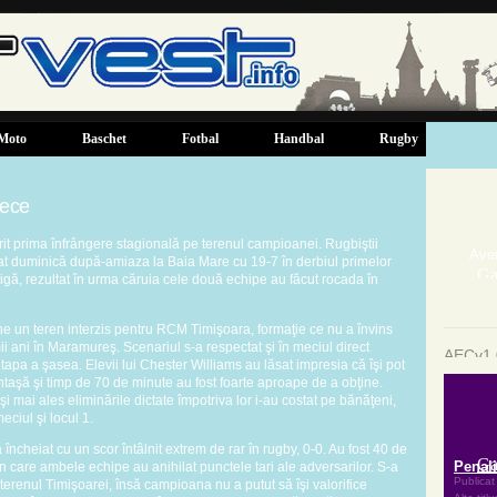
Moto
Baschet
Fotbal
Handbal
Rugby
rece
rit prima înfrângere stagională pe terenul campioanei. Rugbiştii
t duminică după-amiaza la Baia Mare cu 19-7 în derbiul primelor
igă, rezultat în urma căruia cele două echipe au făcut rocada în
 un teren interzis pentru RCM Timişoara, formaţie ce nu a învins
mii ani în Maramureş. Scenariul s-a respectat şi în meciul direct
AECv1.0
apa a şasea. Elevii lui Chester Williams au lăsat impresia că îşi pot
ntaşă şi timp de 70 de minute au fost foarte aproape de a obţine.
 şi mai ales eliminările dictate împotriva lor i-au costat pe bănăţeni,
eciul şi locul 1.
 încheiat cu un scor întâlnit extrem de rar în rugby, 0-0. Au fost 40 de
n care ambele echipe au anihilat punctele tari ale adversarilor. S-a
 terenul Timişoarei, însă campioana nu a putut să îşi valorifice