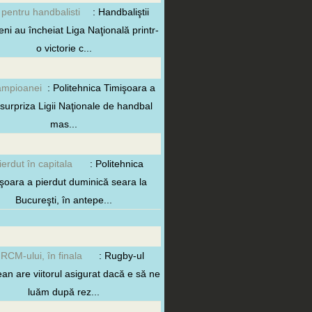
 pentru handbalisti
: Handbaliştii
eni au încheiat Liga Naţională printr-
o victorie c...
ampioanei
: Politehnica Timişoara a
t surpriza Ligii Naţionale de handbal
mas...
ierdut în capitala
: Politehnica
şoara a pierdut duminică seara la
Bucureşti, în antepe...
 RCM-ului, în finala
: Rugby-ul
ean are viitorul asigurat dacă e să ne
luăm după rez...