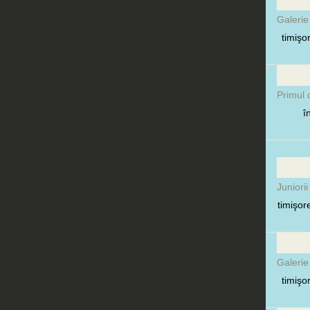
Galerie
timişo
Primul 
î
Juniorii
timişor
Galerie
timişo