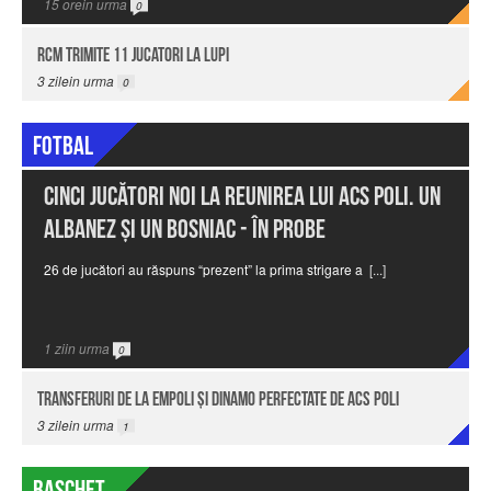
15
orein urma
0
RCM trimite 11 jucatori la Lupi
3
zilein urma
0
Fotbal
Cinci jucători noi la reunirea lui ACS Poli. Un
albanez şi un bosniac - în probe
26 de jucători au răspuns “prezent” la prima strigare a
[...]
1
ziin urma
0
Transferuri de la Empoli şi Dinamo perfectate de ACS Poli
3
zilein urma
1
Baschet