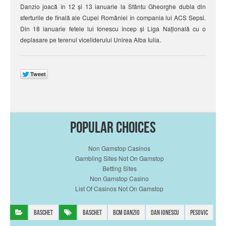
Danzio joacă în 12 și 13 ianuarie la Sfântu Gheorghe dubla din
sferturile de finală ale Cupei României în compania lui ACS Sepsi.
Din 18 ianuarie fetele lui Ionescu încep și Liga Națională cu o
deplasare pe terenul viceliderului Unirea Alba Iulia.
Popular choices
Non Gamstop Casinos
Gambling Sites Not On Gamstop
Betting Sites
Non Gamstop Casino
List Of Casinos Not On Gamstop
Baschet
Baschet
BCM Danzio
Dan Ionescu
Pesovic