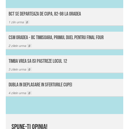
BCT se departeaza de Cupa, 82-98 la Oradea
1
ziin urma
0
CSM Oradea - BC Timisoara, primul duel pentru Final Four
2
zilein urma
0
Timba vrea sa isi pastreze locul 12
3
zilein urma
0
Dubla in deplasare in sferturile Cupei
4
zilein urma
0
Spune-ti opinia!