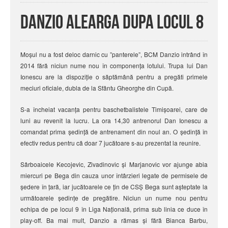
Danzio alearga dupa locul 8
Moșul nu a fost deloc darnic cu ”panterele”, BCM Danzio intrând în
2014 fără niciun nume nou în componența lotului. Trupa lui Dan
Ionescu are la dispoziție o săptămână pentru a pregăti primele
meciuri oficiale, dubla de la Sfântu Gheorghe din Cupă.
S-a încheiat vacanța pentru baschetbalistele Timișoarei, care de
luni au revenit la lucru. La ora 14,30 antrenorul Dan Ionescu a
comandat prima ședință de antrenament din noul an. O ședință în
efectiv redus pentru că doar 7 jucătoare s-au prezentat la reunire.
Sârboaicele Kecojevic, Zivadinovic și Marjanovic vor ajunge abia
miercuri pe Bega din cauza unor întârzieri legate de permisele de
ședere în țară, iar jucătoarele ce țin de CSȘ Bega sunt așteptate la
următoarele ședințe de pregătire. Niciun un nume nou pentru
echipa de pe locul 9 în Liga Națională, prima sub linia ce duce în
play-off. Ba mai mult, Danzio a rămas și fără Bianca Barbu,