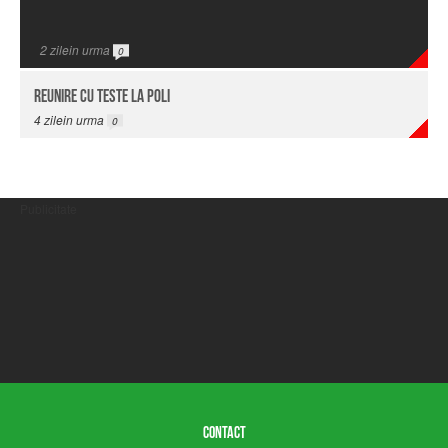
2
zilein urma
0
Reunire cu teste la Poli
4
zilein urma
0
Publicitate
CONTACT