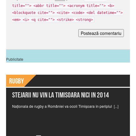
title=""> <abbr title=""> <acronym title=""> <b>
<blockquote cite=""> <cite> <code> <del datetime="">
<em> <i> <q cite=""> <strike> <strong>
Publicitate
Rugby
Stejarii nu vin la Timisoara nici in 2014
Naționala de rugby a României va ocoli Timișoara în periplul
[...]