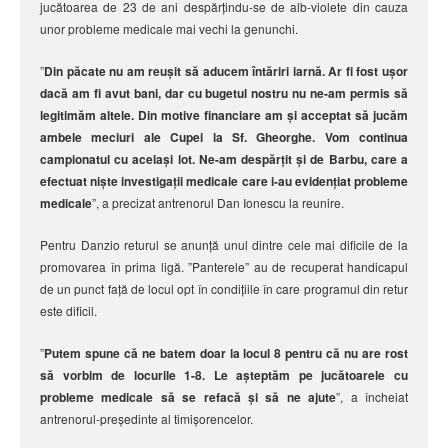
jucătoarea de 23 de ani despărțindu-se de alb-violete din cauza
unor probleme medicale mai vechi la genunchi.
”
Din păcate nu am reușit să aducem întăriri iarnă. Ar fi fost ușor
dacă am fi avut bani, dar cu bugetul nostru nu ne-am permis să
legitimăm altele. Din motive financiare am și acceptat să jucăm
ambele meciuri ale Cupei la Sf. Gheorghe. Vom continua
campionatul cu același lot. Ne-am despărțit și de Barbu, care a
efectuat niște investigații medicale care i-au evidențiat probleme
medicale
”, a precizat antrenorul Dan Ionescu la reunire.
Pentru Danzio returul se anunță unul dintre cele mai dificile de la
promovarea în prima ligă. ”Panterele” au de recuperat handicapul
de un punct față de locul opt în condițiile în care programul din retur
este dificil.
”
Putem spune că ne batem doar la locul 8 pentru că nu are rost
să vorbim de locurile 1-8. Le așteptăm pe jucătoarele cu
probleme medicale să se refacă și să ne ajute
”, a încheiat
antrenorul-președinte al timișorencelor.