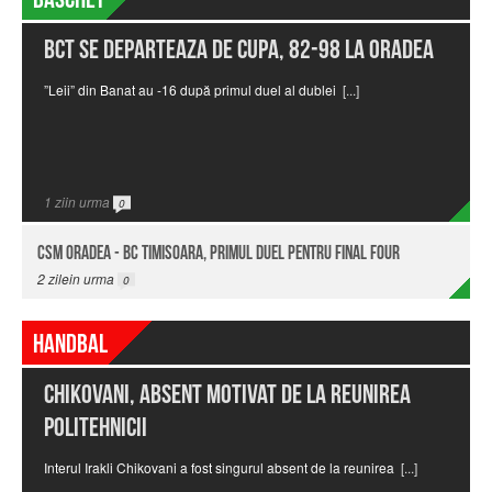
BCT se departeaza de Cupa, 82-98 la Oradea
”Leii” din Banat au -16 după primul duel al dublei
[...]
1
ziin urma
0
CSM Oradea - BC Timisoara, primul duel pentru Final Four
2
zilein urma
0
Handbal
Chikovani, absent motivat de la reunirea
Politehnicii
Interul Irakli Chikovani a fost singurul absent de la reunirea
[...]