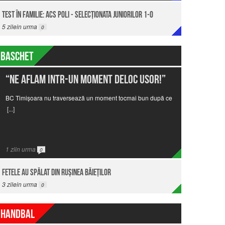
Test în familie: ACS Poli - Selecționata juniorilor 1-0
5
zilein urma
0
Baschet
“Ne aflam intr-un moment deloc usor!”
BC Timișoara nu traversează un moment tocmai bun după ce
[...]
1
ziin urma
0
Fetele au spălat din ruşinea băieţilor
3
zilein urma
0
Handbal