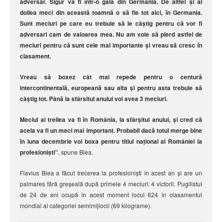
adversar. Sigur va fi într-o gală din Germania. De altfel și al
doilea meci din această toamnă o să fie tot aici, în Germania.
Sunt meciuri pe care eu trebuie să le câștig pentru că vor fi
adversari cam de valoarea mea. Nu am voie să pierd astfel de
meciuri pentru că sunt cele mai importante și vreau să cresc în
clasament.
Vreau să boxez cât mai repede pentru o centură
intercontinentală, europeană sau alta și pentru asta trebuie să
câștig tot. Până la sfârsitul anului voi avea 3 meciuri.
Meciul al treilea va fi în România, la sfârșitul anului, și cred că
acela va fi un meci mai important. Probabil dacă totul merge bine
în luna decembrie voi boxa pentru titlul național al României la
profesioniști”
, spune Biea.
Flavius Biea a făcut trecerea la profesioniști în acest an și are un
palmares fără greșeală după primele 4 meciuri: 4 victorii. Pugilistul
de 24 de ani ocupă în acest moment locul 624 în clasamentul
mondial al categoriei semimijlocii (69 kilograme).