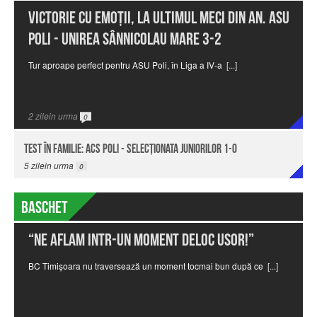
Victorie cu emoţii, la ultimul meci din an. ASU
Poli - Unirea Sânnicolau Mare 3-2
Tur aproape perfect pentru ASU Poli, în Liga a IV-a
[...]
2
zilein urma
0
Test în familie: ACS Poli - Selecționata juniorilor 1-0
5
zilein urma
0
Baschet
“Ne aflam intr-un moment deloc usor!”
BC Timișoara nu traversează un moment tocmai bun după ce
[...]